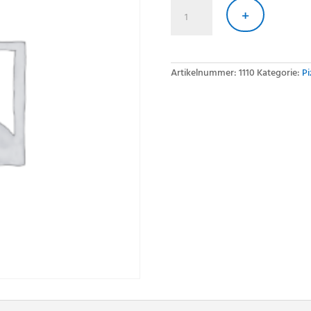
Pizza
Frutti
+
di
Mare
40cm
Menge
Artikelnummer:
1110
Kategorie:
Pi