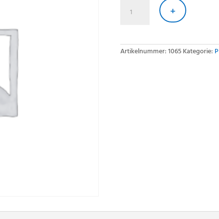
Pizza
Hawaii
+
40cm
Menge
Artikelnummer:
1065
Kategorie:
P