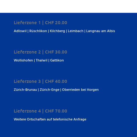
Lieferzone 1 | CHF 20.00
Adliswil | Rüschlikon | Kilchberg | Leimbach | Langnau am Albis
Lieferzone 2 | CHF 30.00
Wollishofen | Thalwil | Gattikon
Lieferzone 3 | CHF 40.00
Zürich-Brunau | Zürich-Enge | Oberrieden bei Horgen
Lieferzone 4 | CHF 70.00
Weitere Ortschaften auf telefonische Anfrage