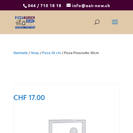
044 / 710 18 18
info@eat-now.ch
Startseite
/
Shop
/
Pizza 30 cm
/ Pizza Prosciutto 30cm
CHF
17.00