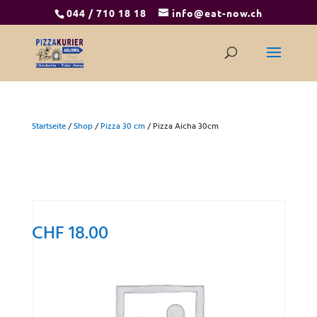
044 / 710 18 18
info@eat-now.ch
Startseite
/
Shop
/
Pizza 30 cm
/ Pizza Aicha 30cm
CHF
18.00