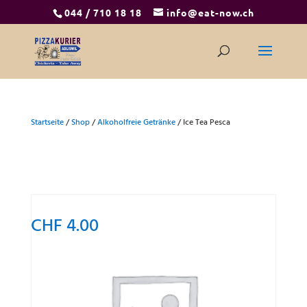
044 / 710 18 18
info@eat-now.ch
Startseite
/
Shop
/
Alkoholfreie Getränke
/ Ice Tea Pesca
CHF
4.00