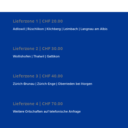
Lieferzone 1 | CHF 20.00
Adliswil | Rüschlikon | Kilchberg | Leimbach | Langnau am Albis
Lieferzone 2 | CHF 30.00
Wollishofen | Thalwil | Gattikon
Lieferzone 3 | CHF 40.00
Zürich-Brunau | Zürich-Enge | Oberrieden bei Horgen
Lieferzone 4 | CHF 70.00
Weitere Ortschaften auf telefonische Anfrage