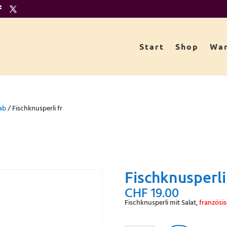
Start
Shop
War
bab
/ Fischknusperli fr
Fischknusperli
CHF
19.00
Fischknusperli mit Salat,
französi