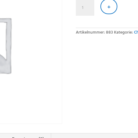
Fischknusperli
fr
+
Menge
Artikelnummer:
883
Kategorie:
Ch