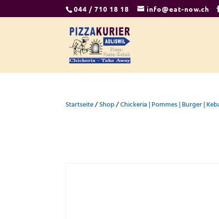
044 / 710 18 18
info@eat-now.ch
Startseite
/
Shop
/
Chickeria | Pommes | Burger | Ke